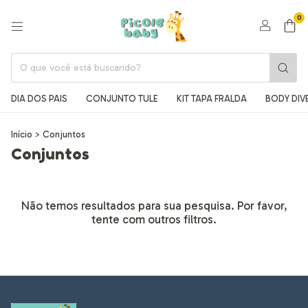
0
DIA DOS PAIS
CONJUNTO TULE
KIT TAPA FRALDA
BODY DIV
Início
>
Conjuntos
Conjuntos
Não temos resultados para sua pesquisa. Por favor,
tente com outros filtros.