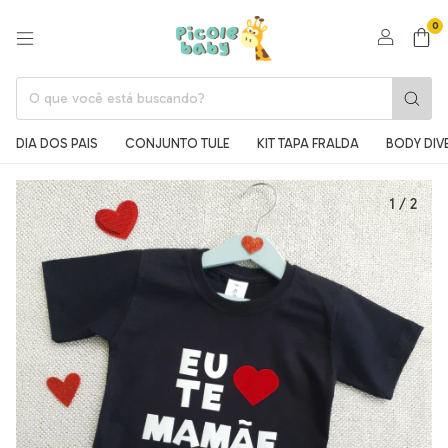
0
DIA DOS PAIS
CONJUNTO TULE
KIT TAPA FRALDA
BODY DIV
1
/
2