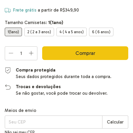
Frete grátis
a partir de
R$349,90
Tamanho Camisetas:
1(1ano)
1(1ano)
2 ( 2 a 3 anos)
4 ( 4 a 5 anos)
6 ( 6 anos)
Compra protegida
Seus dados protegidos durante toda a compra.
Trocas e devoluções
Se não gostar, você pode trocar ou devolver.
Alterar CEP
Entregas para o CEP:
Meios de envio
Calcular
Não sei meu CEP