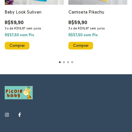
Baby Look Sulivan
Camiseta Pikachu
R$59,90
R$59,90
3
x
de
R$19,97
sem juros
3
x
de
R$19,97
sem juros
R$57,50
com
Pix
R$57,50
com
Pix
Comprar
Comprar