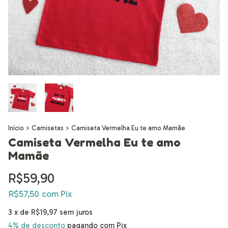
Início
>
Camisetas
>
Camiseta Vermelha Eu te amo Mamãe
Camiseta Vermelha Eu te amo
Mamãe
R$59,90
R$57,50
com
Pix
3
x de
R$19,97
sem juros
4% de desconto
pagando com Pix